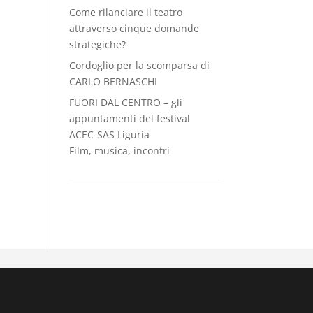
Come rilanciare il teatro
attraverso cinque domande
strategiche?
Cordoglio per la scomparsa di
CARLO BERNASCHI
FUORI DAL CENTRO – gli
appuntamenti del festival
ACEC-SAS Liguria
Film, musica, incontri