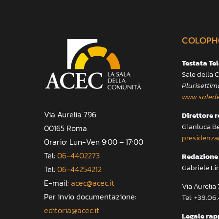
COLOPH
Testata Te
Sale della
Plurisettim
www.salede
Via Aurelia 796
Direttore 
Gianluca B
00165 Roma
presidenza
Orario: Lun-Ven 9:00 – 17:00
Tel:
06-4402273
Redazione 
Gabriele Li
Tel:
06-44254212
E-mail:
acec@acec.it
Via Aureli
Per invio documentazione:
Tel: +39.06
editoria@acec.it
Legale rap