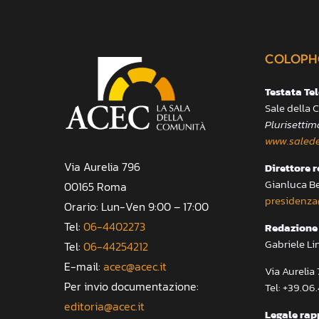
COLOPH
Testata Te
Sale della
Plurisettim
www.salede
Via Aurelia 796
Direttore 
Gianluca B
00165 Roma
presidenza
Orario: Lun-Ven 9:00 – 17:00
Tel:
06-4402273
Redazione 
Gabriele Li
Tel:
06-44254212
E-mail:
acec@acec.it
Via Aureli
Per invio documentazione:
Tel: +39.06
editoria@acec.it
Legale rap