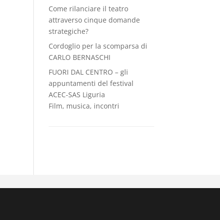
Come rilanciare il teatro
attraverso cinque domande
strategiche?
Cordoglio per la scomparsa di
CARLO BERNASCHI
FUORI DAL CENTRO – gli
appuntamenti del festival
ACEC-SAS Liguria
Film, musica, incontri