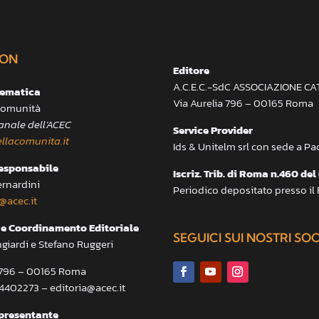
ON
Editore
A.C.E.C.-SdC ASSOCIAZIONE C
lematica
Via Aurelia 796 – 00165 Roma
 Comunità
anale dell’ACEC
Service Provider
llacomunita.it
Ids & Unitelm srl con sede a P
responsabile
Iscriz. Trib. di Roma n.460 del
ernardini
Periodico depositato presso il
@acec.it
e Coordinamento Editoriale
SEGUICI SUI NOSTRI SO
ngiardi e Stefano Ruggeri
a 796 – 00165 Roma
.4402273 – editoria@acec.it
presentante