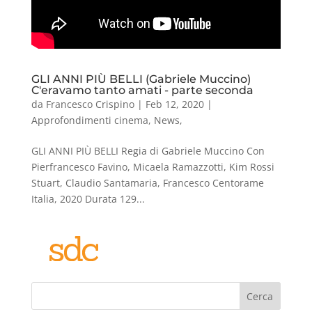
GLI ANNI PIÙ BELLI (Gabriele Muccino)
C'eravamo tanto amati - parte seconda
da
Francesco Crispino
|
Feb 12, 2020
|
Approfondimenti cinema
,
News
,
GLI ANNI PIÙ BELLI Regia di Gabriele Muccino Con
Pierfrancesco Favino, Micaela Ramazzotti, Kim Rossi
Stuart, Claudio Santamaria, Francesco Centorame
Italia, 2020 Durata 129...
Cerca