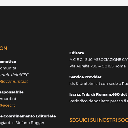
ON
Editore
A.C.E.C.-SdC ASSOCIAZIONE C
lematica
Via Aurelia 796 – 00165 Roma
 Comunità
anale dell’ACEC
Service Provider
llacomunita.it
Ids & Unitelm srl con sede a P
responsabile
Iscriz. Trib. di Roma n.460 del
ernardini
Periodico depositato presso il
@acec.it
e Coordinamento Editoriale
SEGUICI SUI NOSTRI SO
ngiardi e Stefano Ruggeri