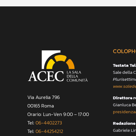
COLOPH
Testata Te
Sale della
Plurisettim
www.salede
Via Aurelia 796
Direttore 
Gianluca B
00165 Roma
presidenza
Orario: Lun-Ven 9:00 – 17:00
Tel:
06-4402273
Redazione 
Gabriele Li
Tel:
06-44254212