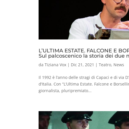
L’ULTIMA ESTATE. FALCONE E B
Sul palcoscenico la storia dei due m
da
Tiziana Vox
|
Dic 21, 2021
|
Teatro
,
News
Il 1992 è l’anno delle stragi di Capaci e di v
d’Italia. Con “L’Ultima Estate. Falcone e Borsell
giornalista, pluripremiato...