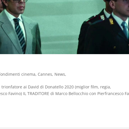
fondimenti cinema
,
Cannes
,
News
,
 trionfatore ai David di Donatello 2020 (miglior film, regia,
esco Favino) IL TRADITORE di Marco Bellocchio con Pierfrancesco Fa