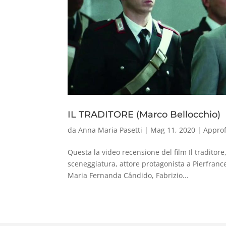
IL TRADITORE (Marco Bellocchio)
da
Anna Maria Pasetti
|
Mag 11, 2020
|
Appro
Questa la video recensione del film Il traditore,
sceneggiatura, attore protagonista a Pierfranc
Maria Fernanda Cândido, Fabrizio...