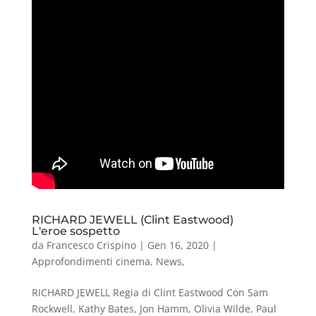
RICHARD JEWELL (Clint Eastwood)
L'eroe sospetto
da
Francesco Crispino
|
Gen 16, 2020
|
Approfondimenti cinema
,
News
,
RICHARD JEWELL Regia di Clint Eastwood Con Sam
Rockwell, Kathy Bates, Jon Hamm, Olivia Wilde, Paul