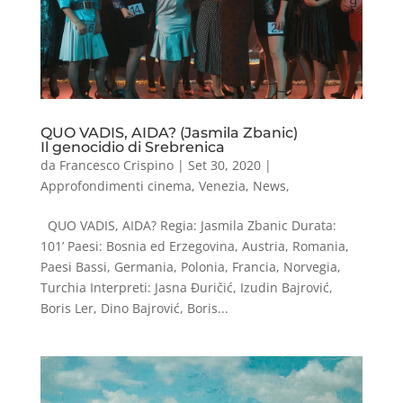
QUO VADIS, AIDA? (Jasmila Zbanic)
Il genocidio di Srebrenica
da
Francesco Crispino
|
Set 30, 2020
|
Approfondimenti cinema
,
Venezia
,
News
,
QUO VADIS, AIDA? Regia: Jasmila Zbanic Durata:
101’ Paesi: Bosnia ed Erzegovina, Austria, Romania,
Paesi Bassi, Germania, Polonia, Francia, Norvegia,
Turchia Interpreti: Jasna Ðuričić, Izudin Bajrović,
Boris Ler, Dino Bajrović, Boris...