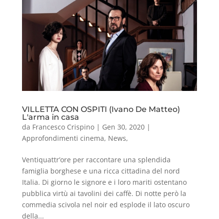
VILLETTA CON OSPITI (Ivano De Matteo)
L'arma in casa
da
Francesco Crispino
|
Gen 30, 2020
|
Approfondimenti cinema
,
News
,
Ventiquattr’ore per raccontare una splendida
famiglia borghese e una ricca cittadina del nord
Italia. Di giorno le signore e i loro mariti ostentano
pubblica virtù ai tavolini dei caffè. Di notte però la
commedia scivola nel noir ed esplode il lato oscuro
della...