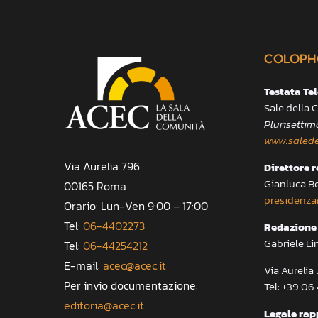
COLOPH
Testata Te
Sale della
Plurisettim
www.salede
Via Aurelia 796
Direttore 
Gianluca B
00165 Roma
presidenza
Orario: Lun-Ven 9:00 – 17:00
Tel:
06-4402273
Redazione 
Gabriele Li
Tel:
06-44254212
E-mail:
acec@acec.it
Via Aureli
Per invio documentazione:
Tel: +39.06
editoria@acec.it
Legale rap