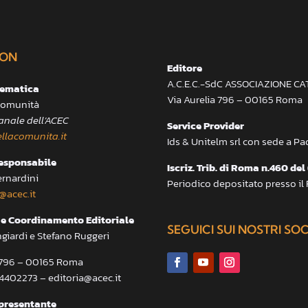
ON
Editore
A.C.E.C.-SdC ASSOCIAZIONE C
lematica
Via Aurelia 796 – 00165 Roma
 Comunità
anale dell’ACEC
Service Provider
llacomunita.it
Ids & Unitelm srl con sede a P
responsabile
Iscriz. Trib. di Roma n.460 del
ernardini
Periodico depositato presso il
@acec.it
e Coordinamento Editoriale
SEGUICI SUI NOSTRI SO
ngiardi e Stefano Ruggeri
a 796 – 00165 Roma
.4402273 – editoria@acec.it
presentante