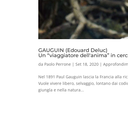
GAUGUIN (Edouard Deluc)
Un “viaggiatore dell'anima” in cerc
da
Paolo Perrone
|
Set 18, 2020
|
Approfondim
Nel 1891 Paul Gauguin lascia la Francia alla ric
Vuole vivere libero, selvaggio, lontano dai codic
giungla e nella natura...