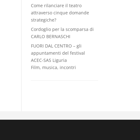
Come rilanciare il teatro
attraverso cinque domande
strategiche?
Cordoglio per la scomparsa di
CARLO BERNASCHI
FUORI DAL CENTRO – gli
appuntamenti del festival
ACEC-SAS Liguria
Film, musica, incontri