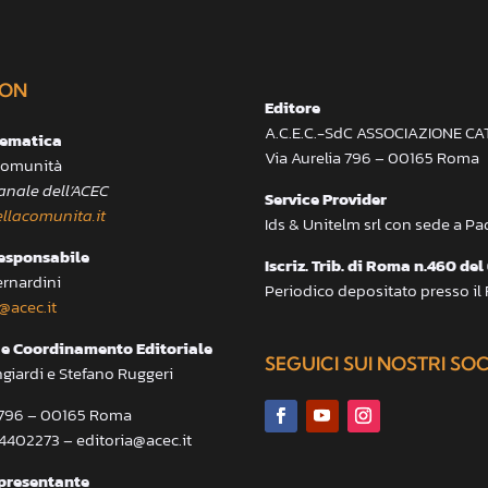
ON
Editore
A.C.E.C.-SdC ASSOCIAZIONE C
lematica
Via Aurelia 796 – 00165 Roma
 Comunità
anale dell’ACEC
Service Provider
llacomunita.it
Ids & Unitelm srl con sede a P
responsabile
Iscriz. Trib. di Roma n.460 del
ernardini
Periodico depositato presso il
@acec.it
e Coordinamento Editoriale
SEGUICI SUI NOSTRI SO
ngiardi e Stefano Ruggeri
a 796 – 00165 Roma
.4402273 – editoria@acec.it
presentante