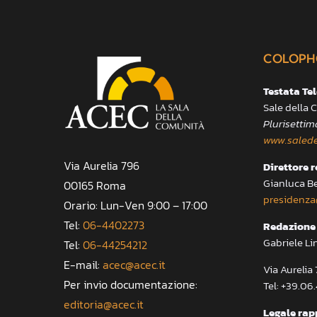
COLOPH
Testata Te
Sale della
Plurisettim
www.salede
Via Aurelia 796
Direttore 
Gianluca B
00165 Roma
presidenza
Orario: Lun-Ven 9:00 – 17:00
Tel:
06-4402273
Redazione 
Gabriele Li
Tel:
06-44254212
E-mail:
acec@acec.it
Via Aureli
Per invio documentazione:
Tel: +39.06
editoria@acec.it
Legale rap