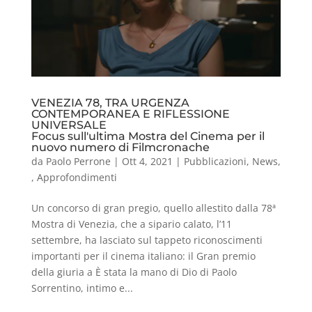
VENEZIA 78, TRA URGENZA
CONTEMPORANEA E RIFLESSIONE
UNIVERSALE
Focus sull'ultima Mostra del Cinema per il
nuovo numero di Filmcronache
da
Paolo Perrone
|
Ott 4, 2021
|
Pubblicazioni
,
News
,
,
Approfondimenti
Un concorso di gran pregio, quello allestito dalla 78ª
Mostra di Venezia, che a sipario calato, l’11
settembre, ha lasciato sul tappeto riconoscimenti
importanti per il cinema italiano: il Gran premio
della giuria a È stata la mano di Dio di Paolo
Sorrentino, intimo e...