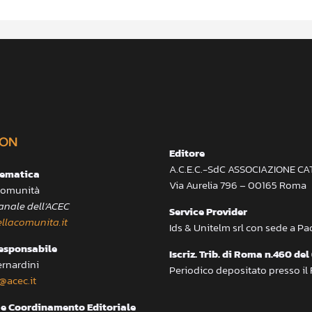
ON
Editore
A.C.E.C.-SdC ASSOCIAZIONE C
lematica
Via Aurelia 796 – 00165 Roma
 Comunità
anale dell’ACEC
Service Provider
llacomunita.it
Ids & Unitelm srl con sede a P
responsabile
Iscriz. Trib. di Roma n.460 del
ernardini
Periodico depositato presso il
@acec.it
e Coordinamento Editoriale