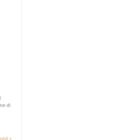
l
une di
sivi »