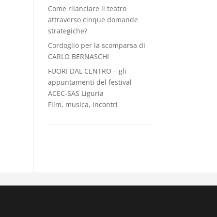
Come rilanciare il teatro
attraverso cinque domande
strategiche?
Cordoglio per la scomparsa di
CARLO BERNASCHI
FUORI DAL CENTRO – gli
appuntamenti del festival
ACEC-SAS Liguria
Film, musica, incontri