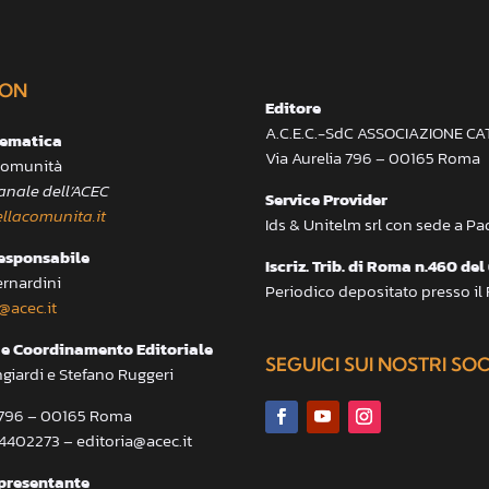
ON
Editore
A.C.E.C.-SdC ASSOCIAZIONE C
lematica
Via Aurelia 796 – 00165 Roma
 Comunità
anale dell’ACEC
Service Provider
llacomunita.it
Ids & Unitelm srl con sede a P
responsabile
Iscriz. Trib. di Roma n.460 del
ernardini
Periodico depositato presso il
@acec.it
e Coordinamento Editoriale
SEGUICI SUI NOSTRI SO
ngiardi e Stefano Ruggeri
a 796 – 00165 Roma
.4402273 – editoria@acec.it
presentante