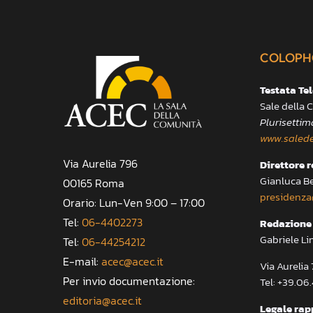
COLOPH
Testata Te
Sale della
Plurisettim
www.salede
Via Aurelia 796
Direttore 
Gianluca B
00165 Roma
presidenza
Orario: Lun-Ven 9:00 – 17:00
Tel:
06-4402273
Redazione 
Gabriele Li
Tel:
06-44254212
E-mail:
acec@acec.it
Via Aureli
Per invio documentazione:
Tel: +39.06
editoria@acec.it
Legale rap