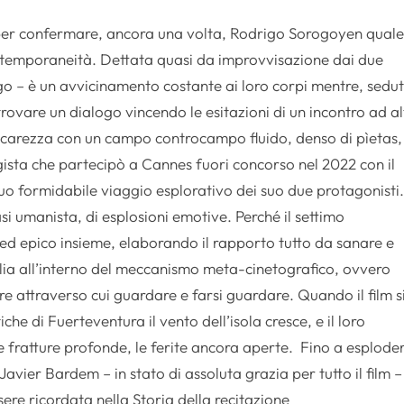
m per confermare, ancora una volta, Rodrigo Sorogoyen qual
contemporaneità. Dettata quasi da improvvisazione dai due
go – è un avvicinamento costante ai loro corpi mentre, sedut
trovare un dialogo vincendo le esitazioni di un incontro ad a
 accarezza con un campo controcampo fluido, denso di pìetas,
egista che partecipò a Cannes fuori concorso nel 2022 con il
suo formidabile viaggio esplorativo dei suo due protagonisti
si umanista, di esplosioni emotive. Perché il settimo
d epico insieme, elaborando il rapporto tutto da sanare e
glia all’interno del meccanismo meta-cinetografico, ovvero
re attraverso cui guardare e farsi guardare. Quando il film s
iche di Fuerteventura il vento dell’isola cresce, e il loro
 fratture profonde, le ferite ancora aperte.
Fino a esplode
 Javier Bardem – in stato di assoluta grazia per tutto il film –
ere ricordata nella Storia della recitazione