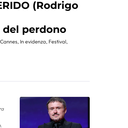
ERIDO (Rodrigo
)
a del perdono
,
Cannes
,
In evidenza
,
Festival
,
ra
m.