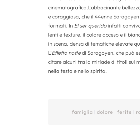
cinematografica.L’abbacinante bellezza
e coraggiosa, che il 44enne Sorogoyen
formati. In
El ser querido
infatti conviv
lenti e texture, il colore acceso e il b
in scena, densa di tematiche elevate qua
L’
Effetto notte
di Sorogoyen, che può es
citare alcuni fra la miriade di titoli su
nella testa e nello spirito.
famiglia
|
dolore
|
ferite
|
r