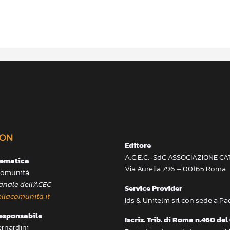
ON
Editore
A.C.E.C.-SdC ASSOCIAZIONE C
lematica
Via Aurelia 796 – 00165 Roma
 Comunità
anale dell’ACEC
Service Provider
llacomunita.it
Ids & Unitelm srl con sede a P
responsabile
Iscriz. Trib. di Roma n.460 del
ernardini