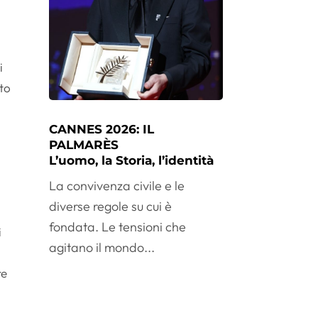
e
i
lto
CANNES 2026: IL
PALMARÈS
.
L’uomo, la Storia, l’identità
La convivenza civile e le
diverse regole su cui è
fondata. Le tensioni che
i
agitano il mondo...
re