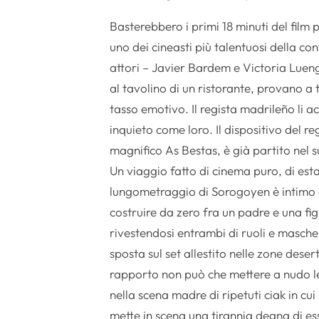
Basterebbero i primi 18 minuti del fil
uno dei cineasti più talentuosi della 
attori – Javier Bardem e Victoria Luen
al tavolino di un ristorante, provano a 
tasso emotivo. Il regista madrileño li
inquieto come loro. Il dispositivo del r
magnifico As Bestas, è già partito nel 
Un viaggio fatto di cinema puro, di esta
lungometraggio di Sorogoyen è intimo e
costruire da zero fra un padre e una fi
rivestendosi entrambi di ruoli e masche
sposta sul set allestito nelle zone desert
rapporto non può che mettere a nudo le
nella scena madre di ripetuti ciak in cui
mette in scena una tirannia degna di ess