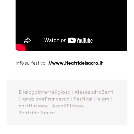
Info sul festival:
//www.iteatridelsacro.it
DialogoInterreligioso
|
AlessandroBerti
|
IgnaziodeFrancesco
|
Festival
|
islam
|
costituzione
|
AscoliPiceno
|
TeatridelSacro