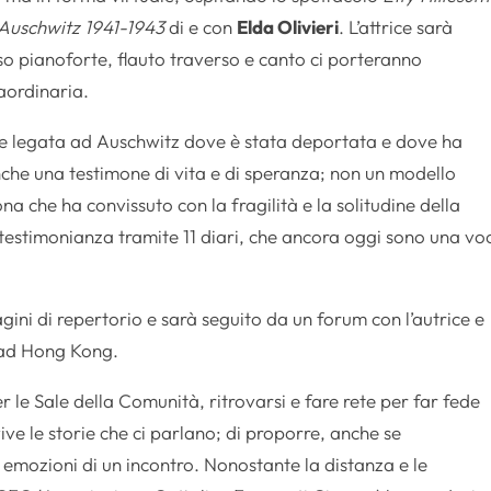
Auschwitz 1941-1943
di e con
Elda Olivieri
. L’attrice sarà
rso pianoforte, flauto traverso e canto ci porteranno
raordinaria.
e legata ad Auschwitz dove è stata deportata e dove ha
nche una testimone di vita e di speranza; non un modello
a che ha convissuto con la fragilità e la solitudine della
estimonianza tramite 11 diari, che ancora oggi sono una vo
ni di repertorio e sarà seguito da un forum con l’autrice e
 ad Hong Kong.
r le Sale della Comunità, ritrovarsi e fare rete per far fede
vive le storie che ci parlano; di proporre, anche se
e emozioni di un incontro. Nonostante la distanza e le