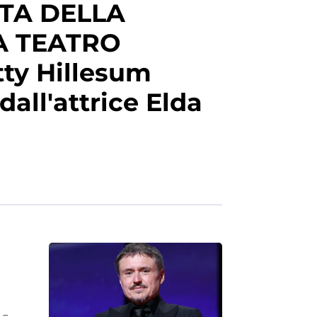
TA DELLA
A TEATRO
Etty Hillesum
dall'attrice Elda
 –