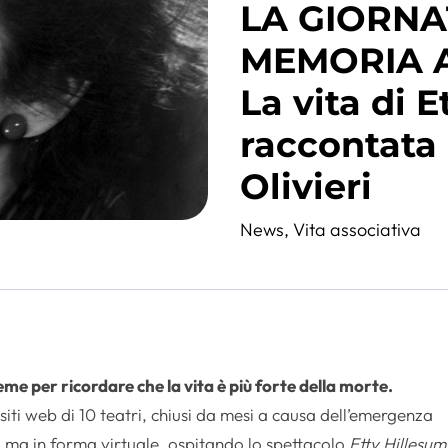
LA GIORNA
MEMORIA 
La vita di 
raccontata 
Olivieri
News
,
Vita associativa
eme per ricordare che la vita è più forte della morte.
 siti web di 10 teatri, chiusi da mesi a causa dell’emergenza
o, ma in forma virtuale, ospitando lo spettacolo
Etty Hillesum