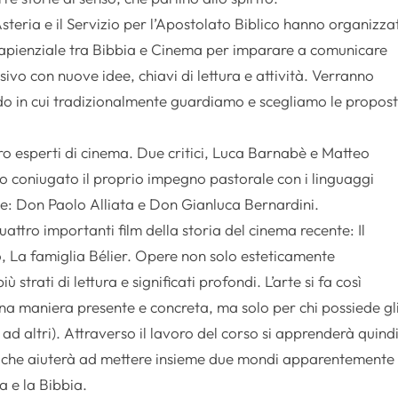
steria e il Servizio per l’Apostolato Biblico hanno organizza
sapienziale tra Bibbia e Cinema per imparare a comunicare
ivo con nuove idee, chiavi di lettura e attività. Verranno
odo in cui tradizionalmente guardiamo e scegliamo le propos
ro esperti di cinema. Due critici, Luca Barnabè e Matteo
 coniugato il proprio impegno pastorale con i linguaggi
one: Don Paolo Alliata e Don Gianluca Bernardini.
attro importanti film della storia del cinema recente: Il
ulto, La famiglia Bélier. Opere non solo esteticamente
 strati di lettura e significati profondi. L’arte si fa così
na maniera presente e concreta, ma solo per chi possiede gl
 ad altri). Attraverso il lavoro del corso si apprenderà quind
e che aiuterà ad mettere insieme due mondi apparentemente
a e la Bibbia.