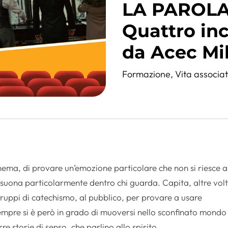
LA PAROLA
Quattro inc
da Acec Mi
Formazione
,
Vita associa
nema, di provare un’emozione particolare che non si riesce a
isuona particolarmente dentro chi guarda. Capita, altre volt
i gruppi di catechismo, al pubblico, per provare a usare
mpre si è però in grado di muoversi nello sconfinato mondo
e storie di senso, che parlino allo spirito.