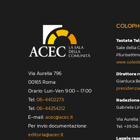
COLOPH
Testata Te
Sale della
Plurisettim
www.salede
Via Aurelia 796
Direttore 
Gianluca B
00165 Roma
presidenza
Orario: Lun-Ven 9:00 – 17:00
Tel:
06-4402273
Redazione 
Gabriele Li
Tel:
06-44254212
E-mail:
acec@acec.it
Via Aureli
Per invio documentazione:
Tel: +39.06
editoria@acec.it
Legale rap