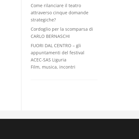
Come rilanciare il teatro
attraverso cinque domande
strategiche?
Cordoglio per la scomparsa di
CARLO BERNASCHI
FUORI DAL CENTRO – gli
appuntamenti del festival
ACEC-SAS Liguria
Film, musica, incontri