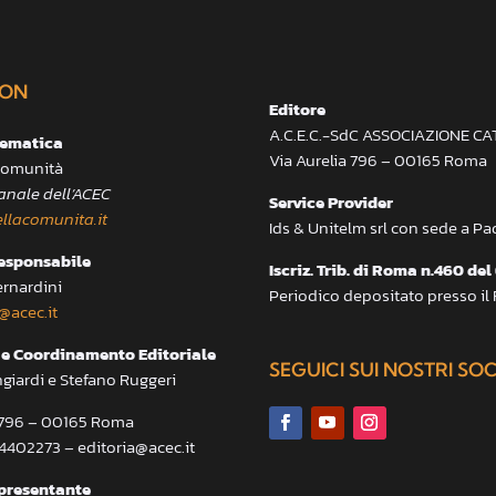
ON
Editore
A.C.E.C.-SdC ASSOCIAZIONE C
lematica
Via Aurelia 796 – 00165 Roma
 Comunità
anale dell’ACEC
Service Provider
llacomunita.it
Ids & Unitelm srl con sede a P
responsabile
Iscriz. Trib. di Roma n.460 del
ernardini
Periodico depositato presso il
@acec.it
e Coordinamento Editoriale
SEGUICI SUI NOSTRI SO
ngiardi e Stefano Ruggeri
a 796 – 00165 Roma
.4402273 – editoria@acec.it
presentante