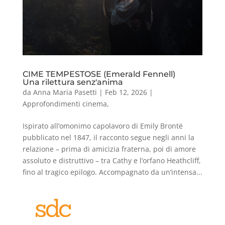
CIME TEMPESTOSE (Emerald Fennell)
Una rilettura senz'anima
da
Anna Maria Pasetti
|
Feb 12, 2026
|
Approfondimenti cinema
,
Ispirato all’omonimo capolavoro di Emily Brontë
pubblicato nel 1847, il racconto segue negli anni la
relazione – prima di amicizia fraterna, poi di amore
assoluto e distruttivo – tra Cathy e l’orfano Heathcliff,
fino al tragico epilogo. Accompagnato da un’intensa...