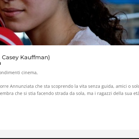
, Casey Kauffman)
a
ondimenti cinema
,
rre Annunziata che sta scoprendo la vita senza guida, amici o sold
 sembra che si stia facendo strada da sola, ma i ragazzi della sua e