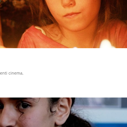
enti cinema
,