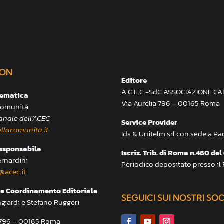
ON
Editore
A.C.E.C.-SdC ASSOCIAZIONE C
lematica
Via Aurelia 796 – 00165 Roma
 Comunità
anale dell’ACEC
Service Provider
llacomunita.it
Ids & Unitelm srl con sede a P
responsabile
Iscriz. Trib. di Roma n.460 del
ernardini
Periodico depositato presso il
@acec.it
e Coordinamento Editoriale
SEGUICI SUI NOSTRI SO
ngiardi e Stefano Ruggeri
a 796 – 00165 Roma