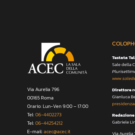
COLOPH
Testata Te
Sale della
Plurisettim
www.salede
Via Aurelia 796
Direttore 
Gianluca B
00165 Roma
presidenza
Orario: Lun-Ven 9:00 – 17:00
Tel:
06-4402273
Redazione 
Gabriele Li
Tel:
06-44254212
E-mail:
acec@acec.it
Via Aureli