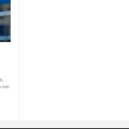
i.
tà non