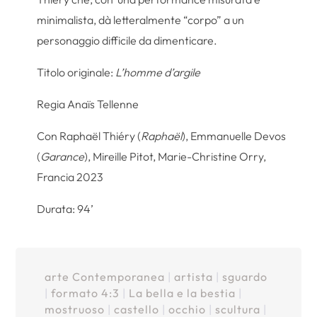
minimalista, dà letteralmente “corpo” a un
personaggio difficile da dimenticare.
Titolo originale:
L’homme d’argile
Regia Anaïs Tellenne
Con Raphaël Thiéry (
Raphaël
), Emmanuelle Devos
(
Garance
), Mireille Pitot, Marie-Christine Orry,
Francia 2023
Durata: 94’
arte Contemporanea
|
artista
|
sguardo
|
formato 4:3
|
La bella e la bestia
|
mostruoso
|
castello
|
occhio
|
scultura
|