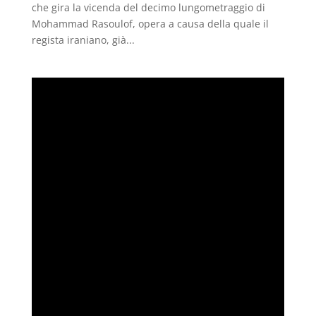
che gira la vicenda del decimo lungometraggio di
Mohammad Rasoulof, opera a causa della quale il
regista iraniano, già...