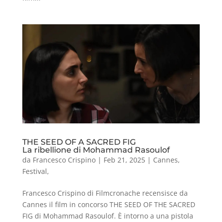
THE SEED OF A SACRED FIG
La ribellione di Mohammad Rasoulof
da
Francesco Crispino
|
Feb 21, 2025
|
Cannes
,
Festival
,
Francesco Crispino di Filmcronache recensisce da
Cannes il film in concorso THE SEED OF THE SACRED
FIG di Mohammad Rasoulof. È intorno a una pistola