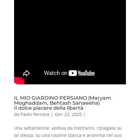
IL MIO GIARDINO PERSIANO (Maryam
Moghaddam, Behtash Sanaeeha)
Il dolce piacere della libertà
da
Paolo Perrone
|
Gen 23, 2025
|
Una settantenne, vedova da trent’anni, ripiegata su
se stessa, su una routine stanca e anonima nel suo