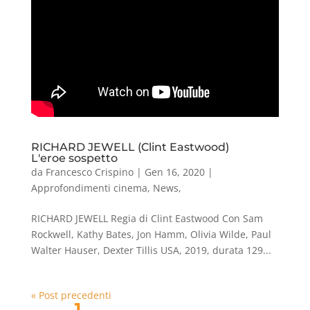
RICHARD JEWELL (Clint Eastwood)
L'eroe sospetto
da
Francesco Crispino
|
Gen 16, 2020
|
Approfondimenti cinema
,
News
,
RICHARD JEWELL Regia di Clint Eastwood Con Sam
Rockwell, Kathy Bates, Jon Hamm, Olivia Wilde, Paul
Walter Hauser, Dexter Tillis USA, 2019, durata 129...
« Post precedenti