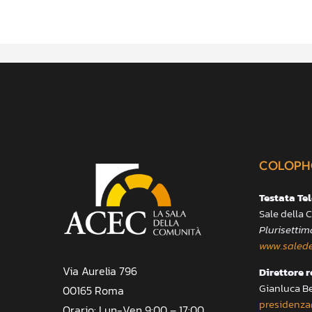
COLOPH
Testata Te
Sale della
Plurisettim
www.salede
Via Aurelia 796
Direttore 
Gianluca B
00165 Roma
presidenza
Orario: Lun-Ven 9:00 – 17:00