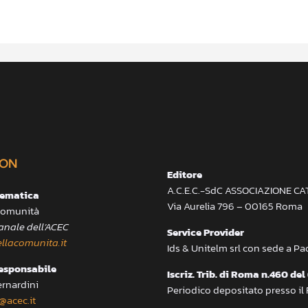
ON
Editore
A.C.E.C.-SdC ASSOCIAZIONE C
lematica
Via Aurelia 796 – 00165 Roma
 Comunità
anale dell’ACEC
Service Provider
llacomunita.it
Ids & Unitelm srl con sede a P
responsabile
Iscriz. Trib. di Roma n.460 del
ernardini
Periodico depositato presso il
@acec.it