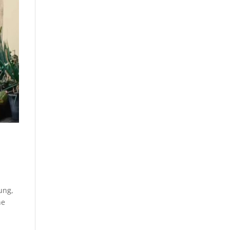
ung,
ne