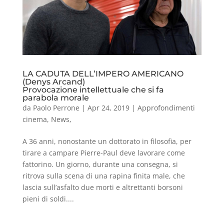
LA CADUTA DELL’IMPERO AMERICANO
(Denys Arcand)
Provocazione intellettuale che si fa
parabola morale
da
Paolo Perrone
|
Apr 24, 2019
|
Approfondimenti
cinema
,
News
,
A 36 anni, nonostante un dottorato in filosofia, per
tirare a campare Pierre-Paul deve lavorare come
fattorino. Un giorno, durante una consegna, si
ritrova sulla scena di una rapina finita male, che
lascia sull’asfalto due morti e altrettanti borsoni
pieni di soldi....