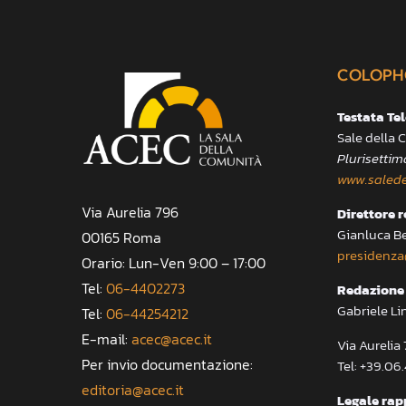
COLOPH
Testata Te
Sale della
Plurisettim
www.salede
Via Aurelia 796
Direttore 
Gianluca B
00165 Roma
presidenza
Orario: Lun-Ven 9:00 – 17:00
Tel:
06-4402273
Redazione 
Gabriele Li
Tel:
06-44254212
E-mail:
acec@acec.it
Via Aureli
Per invio documentazione:
Tel: +39.06
editoria@acec.it
Legale rap