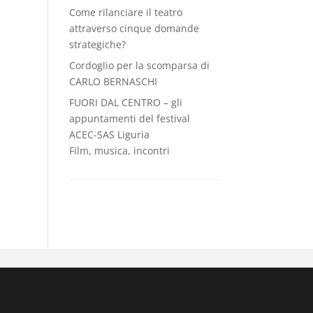
Come rilanciare il teatro
attraverso cinque domande
strategiche?
Cordoglio per la scomparsa di
CARLO BERNASCHI
FUORI DAL CENTRO – gli
appuntamenti del festival
ACEC-SAS Liguria
Film, musica, incontri