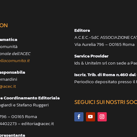
ON
Editore
A.C.E.C.-SdC ASSOCIAZIONE C
lematica
Via Aurelia 796 – 00165 Roma
 Comunità
anale dell’ACEC
Service Provider
llacomunita.it
Ids & Unitelm srl con sede a P
responsabile
Iscriz. Trib. di Roma n.460 del
ernardini
Periodico depositato presso il
@acec.it
e Coordinamento Editoriale
SEGUICI SUI NOSTRI SO
ngiardi e Stefano Ruggeri
a 796 – 00165 Roma
.4402273 – editoria@acec.it
presentante