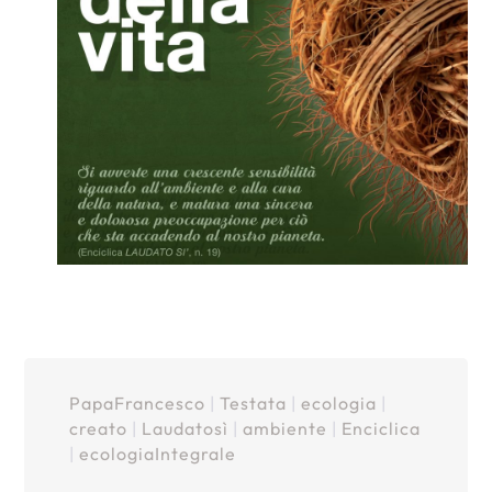
PapaFrancesco
|
Testata
|
ecologia
|
creato
|
Laudatosì
|
ambiente
|
Enciclica
|
ecologiaIntegrale