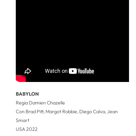
BABYLON
Regia Damien Chazelle
Con Brad Pitt, Margot Robbie, Diego Calva, Jean
Smart
USA 2022