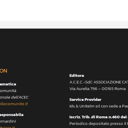
ON
Editore
A.C.E.C.-SdC ASSOCIAZIONE C
lematica
Via Aurelia 796 – 00165 Roma
 Comunità
anale dell’ACEC
Service Provider
llacomunita.it
Ids & Unitelm srl con sede a P
responsabile
Iscriz. Trib. di Roma n.460 del
ernardini
Periodico depositato presso il
@acec.it