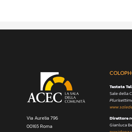
COLOPH
Testata Te
Sale della
Plurisettim
www.salede
Via Aurelia 796
Direttore 
Gianluca B
00165 Roma
presidenza