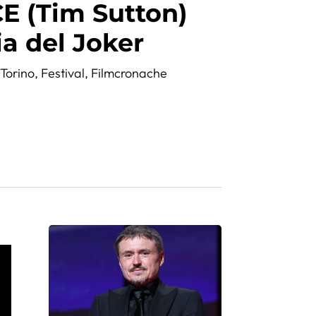
 (Tim Sutton)
ia del Joker
,
Torino
,
Festival
,
Filmcronache