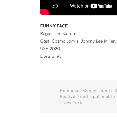
FUNNY FACE
Regia: Tim Sutton
Cast: Cosmo Jarvis, Johnny Lee Miller
USA 2020
Durata: 95′
Romance
|
Coney Island
|
d
Festival
|
metropoli multie
|
New York