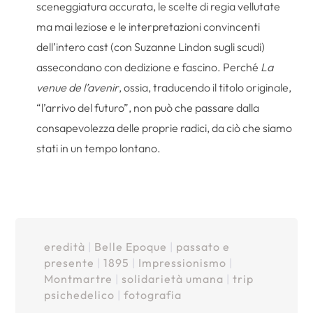
sceneggiatura accurata, le scelte di regia vellutate
ma mai leziose e le interpretazioni convincenti
dell’intero cast (con Suzanne Lindon sugli scudi)
assecondano con dedizione e fascino. Perché
La
venue de l’avenir
, ossia, traducendo il titolo originale,
“l’arrivo del futuro”, non può che passare dalla
consapevolezza delle proprie radici, da ciò che siamo
stati in un tempo lontano.
eredità
|
Belle Epoque
|
passato e
presente
|
1895
|
Impressionismo
|
Montmartre
|
solidarietà umana
|
trip
psichedelico
|
fotografia