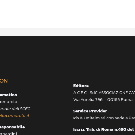
ON
Editore
A.C.E.C.-SdC ASSOCIAZIONE C
lematica
Via Aurelia 796 – 00165 Roma
 Comunità
anale dell’ACEC
Service Provider
llacomunita.it
Ids & Unitelm srl con sede a P
responsabile
Iscriz. Trib. di Roma n.460 del
ernardini