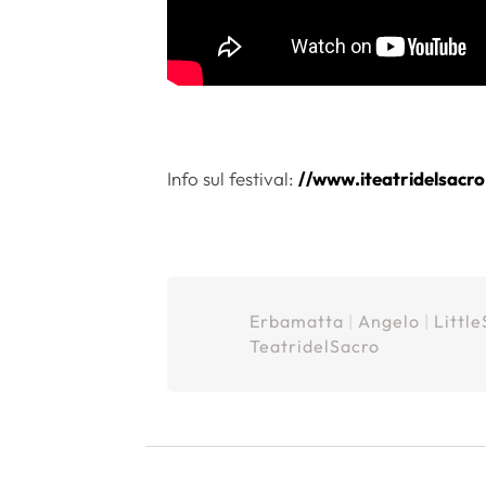
Info sul festival:
//www.iteatridelsacro.
Erbamatta
|
Angelo
|
Littl
TeatridelSacro