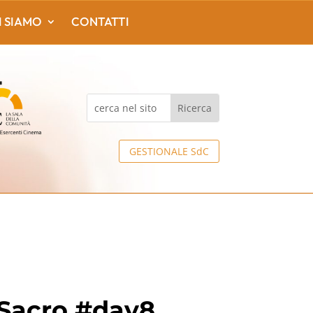
I SIAMO
CONTATTI
GESTIONALE SdC
l Sacro #day8