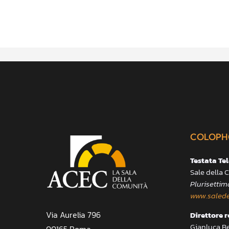
COLOPH
Testata Te
Sale della
Plurisettim
www.salede
Via Aurelia 796
Direttore 
Gianluca B
00165 Roma