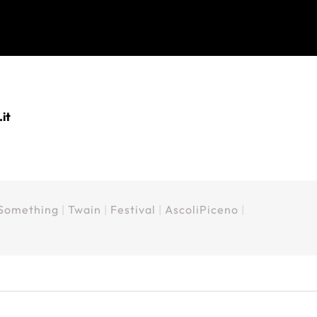
it
eSomething
|
Twain
|
Festival
|
AscoliPiceno
|