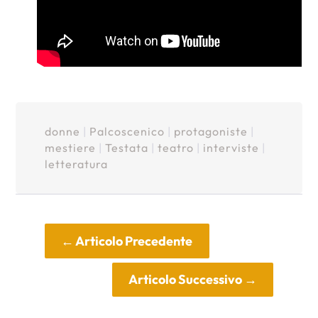
donne
|
Palcoscenico
|
protagoniste
|
mestiere
|
Testata
|
teatro
|
interviste
|
letteratura
←
Articolo Precedente
Articolo Successivo
→