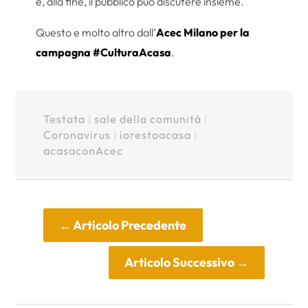
e, alla fine, il pubblico può discutere insieme.
Questo e molto altro dall’
Acec Milano per la
campagna #CulturaAcasa
.
Testata
|
sale della comunità
|
Coronavirus
|
iorestoacasa
|
acasaconAcec
←
Articolo Precedente
Articolo Successivo
→