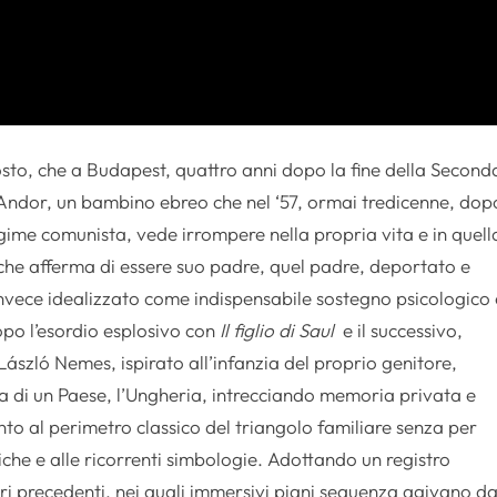
costo, che a Budapest, quattro anni dopo la fine della Second
 Andor, un bambino ebreo che nel ‘57, ormai tredicenne, dop
egime comunista, vede irrompere nella propria vita e in quell
che afferma di essere suo padre, quel padre, deportato e
nvece idealizzato come indispensabile sostegno psicologico 
opo l’esordio esplosivo con
Il figlio di Saul
e il successivo,
i László Nemes, ispirato all’infanzia del proprio genitore,
ca di un Paese, l’Ungheria, intrecciando memoria privata e
onto al perimetro classico del triangolo familiare senza per
iche e alle ricorrenti simbologie. Adottando un registro
ori precedenti, nei quali immersivi piani sequenza agivano d