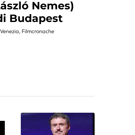
ászló Nemes)
 di Budapest
,
Venezia
,
Filmcronache