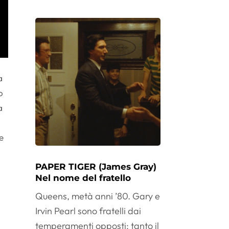
a
o
a
e
PAPER TIGER (James Gray)
Nel nome del fratello
Queens, metà anni ’80. Gary e
Irvin Pearl sono fratelli dai
temperamenti opposti: tanto il
a