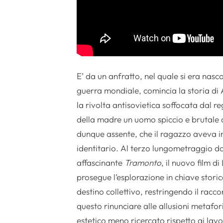
E’ da un anfratto, nel quale si era nas
guerra mondiale, comincia la storia di
la rivolta antisovietica soffocata dal r
della madre un uomo spiccio e brutale 
dunque assente, che il ragazzo aveva i
identitario. Al terzo lungometraggio d
affascinante
Tramonto
, il nuovo film d
prosegue l’esplorazione in chiave stori
destino collettivo, restringendo il racc
questo rinunciare alle allusioni metafor
estetico meno ricercato rispetto ai lav