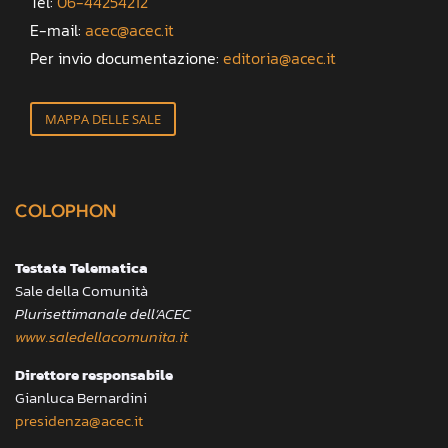
Tel:
06-44254212
E-mail:
acec@acec.it
Per invio documentazione:
editoria@acec.it
MAPPA DELLE SALE
COLOPHON
Testata Telematica
Sale della Comunità
Plurisettimanale dell’ACEC
www.saledellacomunita.it
Direttore responsabile
Gianluca Bernardini
presidenza@acec.it