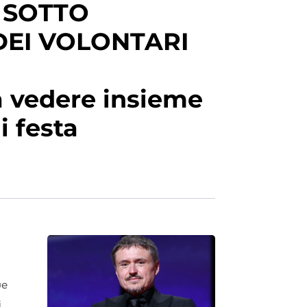
 SOTTO
DEI VOLONTARI
a vedere insieme
i festa
ue
i