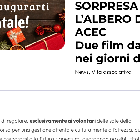
SORPRESA
L’ALBERO 
ACEC
Due film d
nei giorni d
News
,
Vita associativa
 di regalare,
esclusivamente ai volontari
delle sale della
sorsa per una gestione attenta e culturalmente all’altezza, d
e prepararsi alla futura riapertura, guardando possibili titol