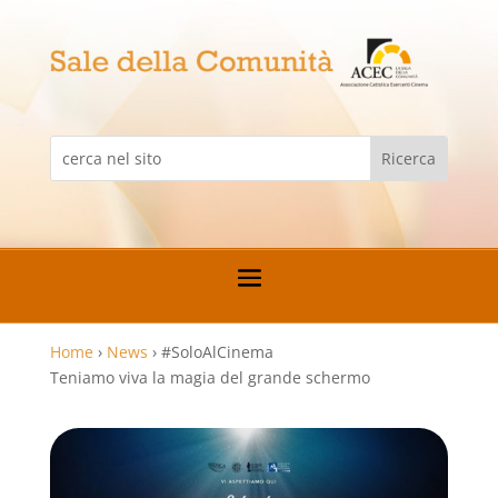
Home
›
News
›
#SoloAlCinema
Teniamo viva la magia del grande schermo