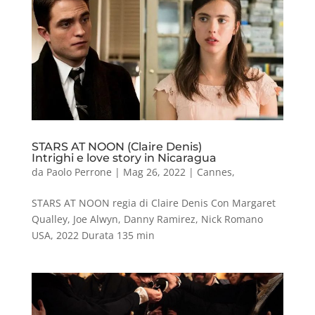
STARS AT NOON (Claire Denis)
Intrighi e love story in Nicaragua
da
Paolo Perrone
|
Mag 26, 2022
|
Cannes
,
STARS AT NOON regia di Claire Denis Con Margaret
Qualley, Joe Alwyn, Danny Ramirez, Nick Romano
USA, 2022 Durata 135 min