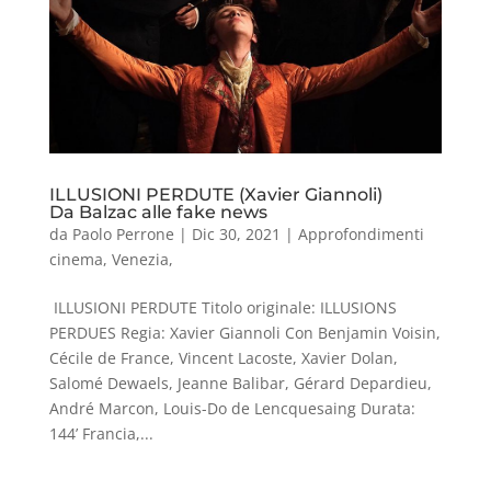
ILLUSIONI PERDUTE (Xavier Giannoli)
Da Balzac alle fake news
da
Paolo Perrone
|
Dic 30, 2021
|
Approfondimenti
cinema
,
Venezia
,
ILLUSIONI PERDUTE Titolo originale: ILLUSIONS
PERDUES Regia: Xavier Giannoli Con Benjamin Voisin,
Cécile de France, Vincent Lacoste, Xavier Dolan,
Salomé Dewaels, Jeanne Balibar, Gérard Depardieu,
André Marcon, Louis-Do de Lencquesaing Durata:
144’ Francia,...