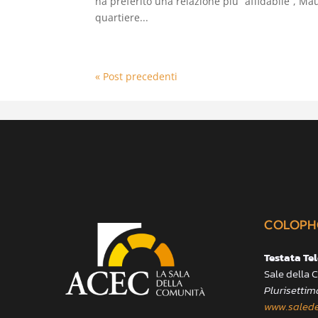
ha preferito una relazione più “affidabile”, Ma
quartiere...
« Post precedenti
COLOPH
Testata Te
Sale della
Plurisettim
www.salede