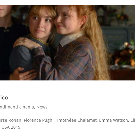
sico
ndimenti cinema
,
News
,
irse Ronan, Florence Pugh, Timothéee Chalamet, Emma Watson, El
′ USA 2019