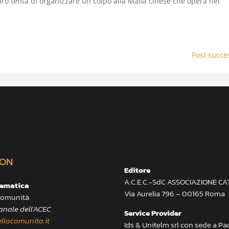
uro tenta di organizzare un colpo alla Mafia cinese che opera nel
Post succes
ON
Editore
A.C.E.C.-SdC ASSOCIAZIONE C
lematica
Via Aurelia 796 – 00165 Roma
 Comunità
anale dell’ACEC
Service Provider
llacomunita.it
Ids & Unitelm srl con sede a P