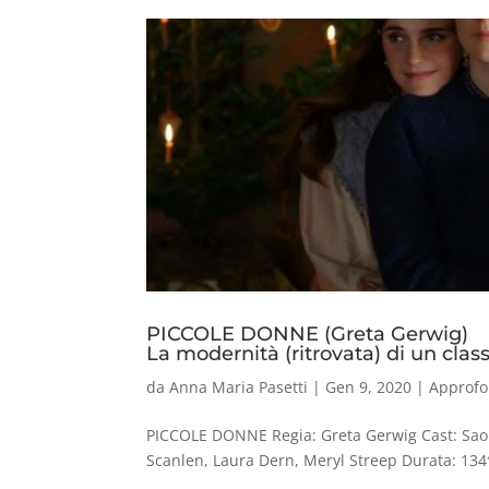
PICCOLE DONNE (Greta Gerwig)
La modernità (ritrovata) di un clas
da
Anna Maria Pasetti
|
Gen 9, 2020
|
Approfo
PICCOLE DONNE Regia: Greta Gerwig Cast: Sao
Scanlen, Laura Dern, Meryl Streep Durata: 134