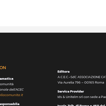
ON
Editore
A.C.E.C.-SdC ASSOCIAZIONE C
lematica
Via Aurelia 796 – 00165 Roma
 Comunità
anale dell’ACEC
Service Provider
llacomunita.it
Ids & Unitelm srl con sede a P
responsabile
Iscriz. Trib. di Roma n.460 del