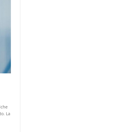
lche
to. La