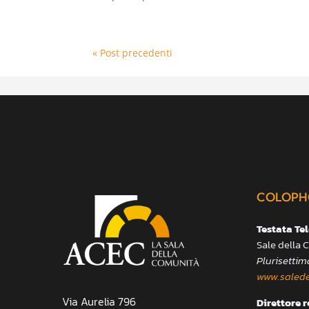
« Post precedenti
COLOPH
Testata Te
Sale della
Plurisettim
www.salede
Via Aurelia 796
Direttore 