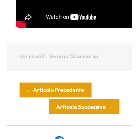
Venezia73
|
Venezia73Concorso
←
Articolo Precedente
Articolo Successivo
→