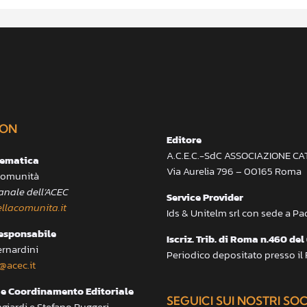
ON
Editore
A.C.E.C.-SdC ASSOCIAZIONE C
lematica
Via Aurelia 796 – 00165 Roma
 Comunità
anale dell’ACEC
Service Provider
llacomunita.it
Ids & Unitelm srl con sede a P
responsabile
Iscriz. Trib. di Roma n.460 del
ernardini
Periodico depositato presso il
@acec.it
e Coordinamento Editoriale
SEGUICI SUI NOSTRI SO
ngiardi e Stefano Ruggeri