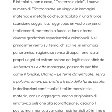
È intitolato, non a caso, “Tra terra e cielo”, il nuovo
numero di
Filmcronache
: un viaggio in immagini
materico e metafisico che, articolato in una triplice
scansione saggistica, raggruppa un vasto
corpus
di
titoli recenti, mettendo a fuoco, al loro interno,
diverse gradazioni esperienziali e relazionali. Nel
primo intervento sul tema, chi scrive, in un’ampia
panoramica, ragiona su senso di appartenenza ai
propri luoghi ed estromissione dai legittimi confini: da
As bestas
a
Le otto montagne
, passando per film
come
Klondike
,
Utama – Le terre dimenticate
,
Terra
e polvere
,
Io vivo altrove!
e
Il frutto della tarda estate
,
le declinazioni conflittuali di titoli immersi nella
materia, con un aggregato umano prigioniero di
un’atavica pulsione alla sopraffazione, lasciano il
posto, man mano, a variazioni esistenziali più intime e