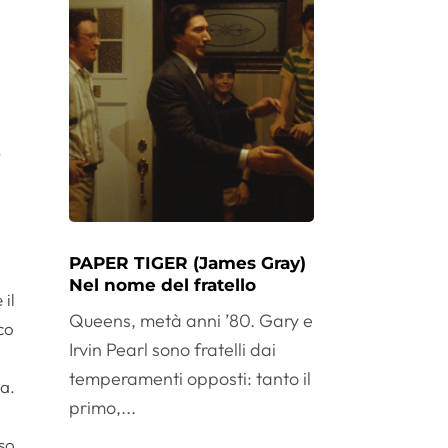
L
PAPER TIGER (James Gray)
Nel nome del fratello
 il
Queens, metà anni ’80. Gary e
co
Irvin Pearl sono fratelli dai
temperamenti opposti: tanto il
ma.
primo,...
rso