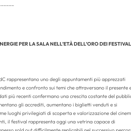
______
INERGIE PER LA SALA NELL’ETÀ DELL’ORO DEI FESTIVA
SdC rappresentano uno degli appuntamenti più apprezzati
ondimento e confronto sui temi che attraversano il presente e
 dati più recenti confermano una crescita costante del pubbli
mentano gli accrediti, aumentano i biglietti venduti e si
ome luoghi privilegiati di scoperta e valorizzazione del cine
enti, il festival rappresenta oggi una vetrina capace di
pesso sold out difficilmente replicabili nel successivo perco