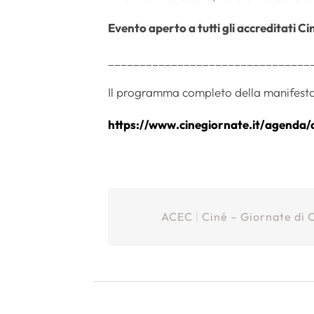
Evento aperto a tutti gli accreditati C
______________________________
__
Il programma completo della manifestazio
https://www.cinegiornate.it/
agenda/
ACEC
|
Ciné – Giornate di