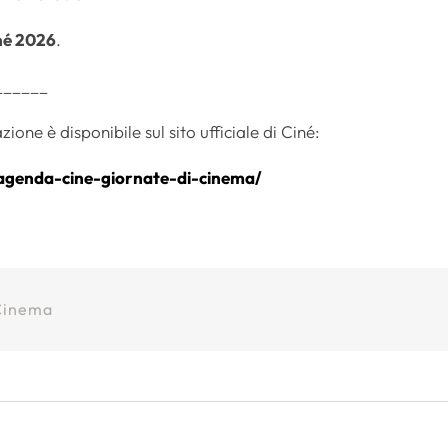
iné 2026
.
______
ne è disponibile sul sito ufficiale di Ciné:
agenda-cine-giornate-
di-cinema/
 Cinema