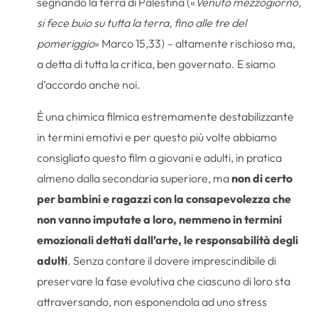
segnando la terra di Palestina («
Venuto mezzogiorno,
si fece buio su tutta la terra, fino alle tre del
pomeriggio
» Marco 15,33) – altamente rischioso ma,
a detta di tutta la critica, ben governato. E siamo
d’accordo anche noi.
É una chimica filmica estremamente destabilizzante
in termini emotivi e per questo più volte abbiamo
consigliato questo film a giovani e adulti, in pratica
almeno dalla secondaria superiore, ma
non di certo
per bambini e ragazzi con la consapevolezza che
non vanno imputate a loro, nemmeno in termini
emozionali dettati dall’arte, le responsabilità degli
adulti
. Senza contare il dovere imprescindibile di
preservare la fase evolutiva che ciascuno di loro sta
attraversando, non esponendola ad uno stress