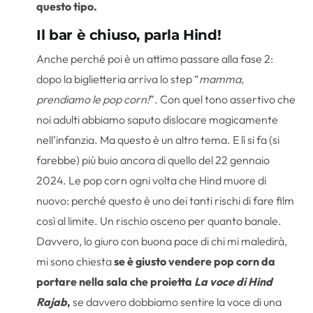
questo tipo.
Il bar è chiuso, parla Hind!
Anche perché poi è un attimo passare alla fase 2:
dopo la biglietteria arriva lo step “
mamma,
prendiamo le pop corn!
”. Con quel tono assertivo che
noi adulti abbiamo saputo dislocare magicamente
nell’infanzia. Ma questo è un altro tema. E lì si fa (si
farebbe) più buio ancora di quello del 22 gennaio
2024. Le pop corn ogni volta che Hind muore di
nuovo: perché questo è uno dei tanti rischi di fare film
così al limite. Un rischio osceno per quanto banale.
Davvero, lo giuro con buona pace di chi mi maledirà,
mi sono chiesta
se è giusto vendere pop corn da
portare nella sala che proietta
La voce di Hind
Rajab
,
se davvero dobbiamo sentire la voce di una