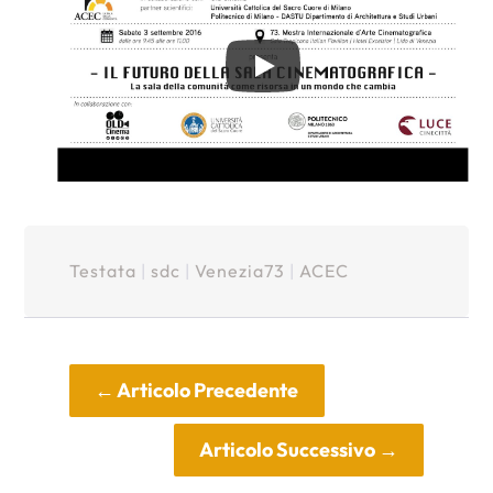
Testata
|
sdc
|
Venezia73
|
ACEC
←
Articolo Precedente
Articolo Successivo
→