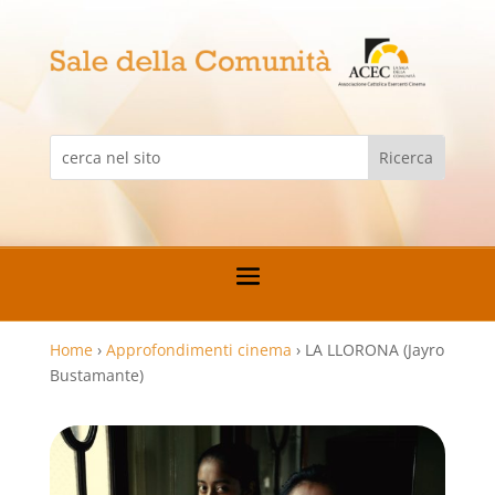
Home
›
Approfondimenti cinema
›
LA LLORONA (Jayro
Bustamante)