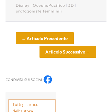
Disney
|
OceanoPacifico
|
3D
|
protagoniste femminili
←
Articolo Precedente
Articolo Successivo
→
CONDIVIDI SUI SOCIAL
Tutti gli articoli
dell'autore