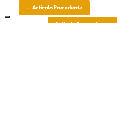
←
Articolo Precedente
Articolo Successivo
→
CONDIVIDI SUI SOCIAL
Tutti gli articoli
dell'autore