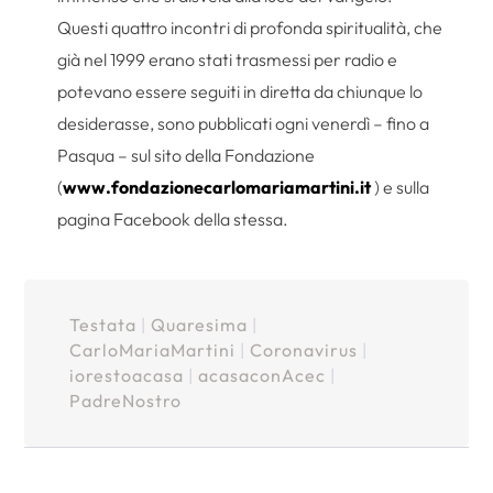
Questi quattro incontri di profonda spiritualità, che
già nel 1999 erano stati trasmessi per radio e
potevano essere seguiti in diretta da chiunque lo
desiderasse, sono pubblicati ogni venerdì – fino a
Pasqua – sul sito della Fondazione
(
www.fondazionecarlomariamartini.it
) e sulla
pagina Facebook della stessa.
Testata
|
Quaresima
|
CarloMariaMartini
|
Coronavirus
|
iorestoacasa
|
acasaconAcec
|
PadreNostro