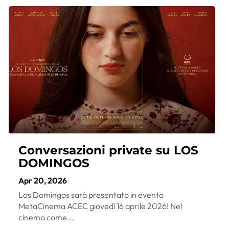
Conversazioni private su LOS
DOMINGOS
Apr 20, 2026
Los Domingos sarà presentato in evento
MetaCinema ACEC giovedì 16 aprile 2026! Nel
cinema come...