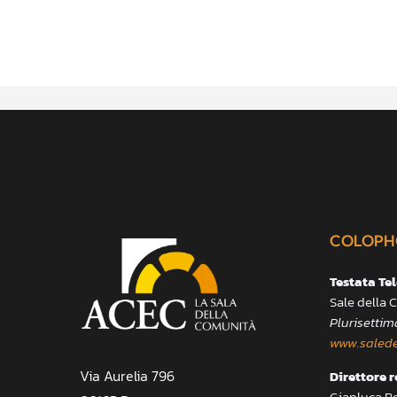
COLOPH
Testata Te
Sale della
Plurisettim
www.salede
Via Aurelia 796
Direttore 
Gianluca B