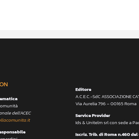
ON
Editore
A.C.E.C.-SdC ASSOCIAZIONE C
lematica
Via Aurelia 796 – 00165 Roma
 Comunità
anale dell’ACEC
Service Provider
llacomunita.it
Ids & Unitelm srl con sede a P
responsabile
Iscriz. Trib. di Roma n.460 del
ernardini