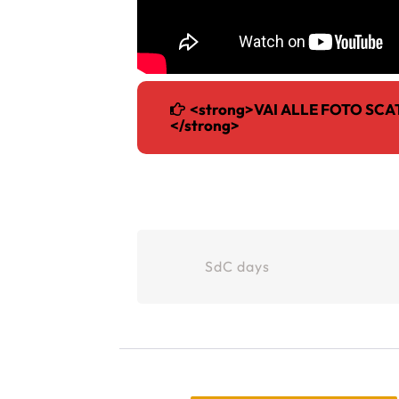
<strong>VAI ALLE FOTO SCATT
</strong>
SdC days