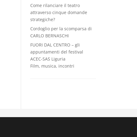
Come rilanciare il teatro
attraverso cinque domande
strategiche?
Cordoglio per la scomparsa di
CARLO BERNASCHI
FUORI DAL CENTRO – gli
appuntamenti del festival
ACEC-SAS Liguria
Film, musica, incontri