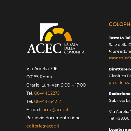
COLOPH
Testata Te
Sale della
Plurisettim
www.salede
Via Aurelia 796
Direttore 
Gianluca B
00165 Roma
presidenza
Orario: Lun-Ven 9:00 – 17:00
Tel:
06-4402273
Redazione 
Gabriele Li
Tel:
06-44254212
E-mail:
acec@acec.it
Via Aureli
Per invio documentazione:
Tel: +39.06
editoria@acec.it
Legale rap