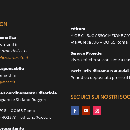
ON
Editore
A.C.E.C.-SdC ASSOCIAZIONE C
lematica
Via Aurelia 796 – 00165 Roma
 Comunità
anale dell’ACEC
Service Provider
llacomunita.it
Ids & Unitelm srl con sede a P
responsabile
Iscriz. Trib. di Roma n.460 del
ernardini
Periodico depositato presso il
@acec.it
e Coordinamento Editoriale
SEGUICI SUI NOSTRI SO
ngiardi e Stefano Ruggeri
a 796 – 00165 Roma
.4402273 – editoria@acec.it
presentante