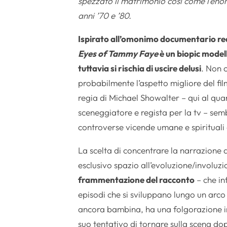
spezzato il matrimonio così come l’enor
anni ’70 e ’80.
Ispirato all’omonimo documentario re
Eyes of Tammy Faye
è un biopic modell
tuttavia si rischia di uscire delusi
. Non c
probabilmente l’aspetto migliore del fil
regia di Michael Showalter – qui al qu
sceneggiatore e regista per la tv – semb
controverse vicende umane e spirituali 
La scelta di concentrare la narrazione 
esclusivo spazio all’evoluzione/involuz
frammentazione del racconto
– che in
episodi che si sviluppano lungo un arco
ancora bambina, ha una folgorazione in c
suo tentativo di tornare sulla scena do