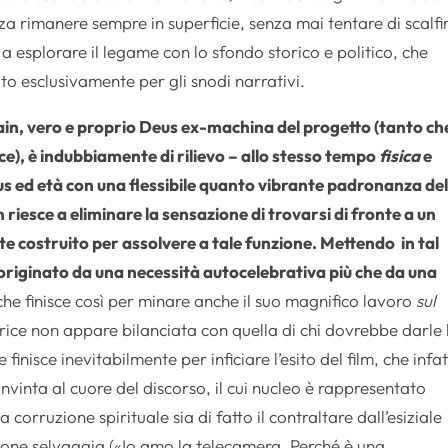
 rimanere sempre in superficie, senza mai tentare di scalfi
 a esplorare il legame con lo sfondo storico e politico, che
o esclusivamente per gli snodi narrativi.
tain, vero e proprio Deus ex-machina del progetto (tanto ch
ice), è indubbiamente di rilievo – allo stesso tempo
fisica
e
us ed età con una flessibile quanto vibrante padronanza de
 riesce a eliminare la sensazione di trovarsi di fronte a un
te costruito per assolvere a tale funzione. Mettendo in tal
originato da una necessità autocelebrativa più che da una
che finisce così per minare anche il suo magnifico lavoro
sul
trice non appare bilanciata con quella di chi dovrebbe darle 
finisce inevitabilmente per inficiare l’esito del film, che infat
nvinta al cuore del discorso, il cui nucleo è rappresentato
orruzione spirituale sia di fatto il contraltare dall’esiziale
one selvaggia («Io amo la telecamera. Perché è una