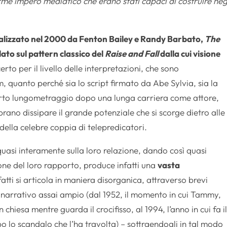
me impero mediatico che erano stati capaci di costruire neg
alizzato nel 2000 da Fenton Bailey e Randy Barbato,
The
ato sul pattern classico del
Raise and Fall
dalla cui visione
erto per il livello delle interpretazioni, che sono
m, quanto perché sia lo script firmato da Abe Sylvia, sia la
arto lungometraggio dopo una lunga carriera come attore,
rano dissipare il grande potenziale che si scorge dietro alle
della celebre coppia di telepredicatori.
quasi interamente sulla loro relazione, dando così quasi
ione del loro rapporto, produce infatti una
vasta
fatti si articola in maniera disorganica, attraverso brevi
 narrativo assai ampio (dal 1952, il momento in cui Tammy,
hiesa mentre guarda il crocifisso, al 1994, l’anno in cui fa i
po lo scandalo che l’ha travolta) – sottraendogli in tal modo