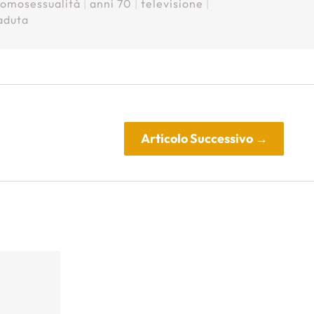
|
omosessualità
|
anni 70
|
televisione
|
aduta
Articolo Successivo
→