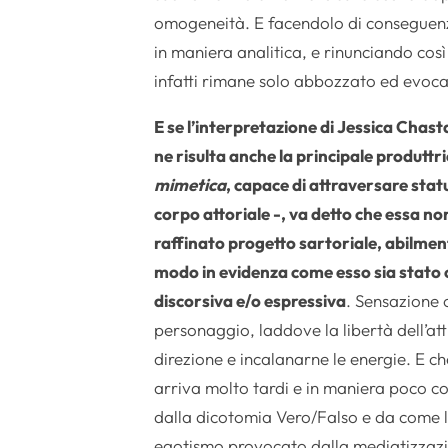
omogeneità. E facendolo di conseguenza
in maniera analitica, e rinunciando così
infatti rimane solo abbozzato ed evocat
E se l’interpretazione di Jessica Chas
ne risulta anche la principale produttr
mimetica
, capace di attraversare stat
corpo attoriale -, va detto che essa non
raffinato progetto sartoriale, abilmen
modo in evidenza come esso sia stato 
discorsiva e/o espressiva
. Sensazione 
personaggio, laddove la libertà dell’at
direzione e incalanarne le energie. E che 
arriva molto tardi e in maniera poco co
dalla dicotomia Vero/Falso e da come la c
egotismo provocato dalla mediatizzazi