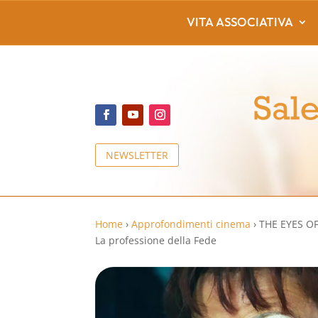
VITA ASSOCIATIVA
NEWSLETTER
Home
›
Approfondimenti cinema
›
THE EYES OF
La professione della Fede