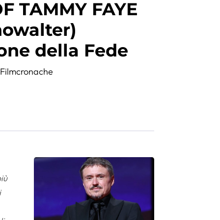
OF TAMMY FAYE
howalter)
one della Fede
,
Filmcronache
più
i