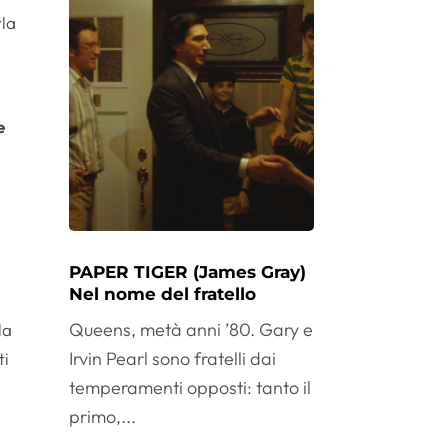
rla
e
l
PAPER TIGER (James Gray)
Nel nome del fratello
Queens, metà anni ’80. Gary e
la
Irvin Pearl sono fratelli dai
ti
temperamenti opposti: tanto il
primo,...