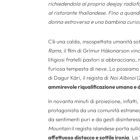
richiedendola al proprio deejay radiof
al ristorante thailandese. Fino a qua
donna estroversa e una bambina curio
C’è una calda, insospettata umanità sott
Rams
, il film di Grímur Hákonarson vin
litigiosi fratelli pastori si abbraccian
furiosa tempesta di neve. Lo possiamo r
di Dagur Kári, il regista di
Noi Albinoi
(
ammirevole riqualificazione umana e d
In novanta minuti di proiezione, infatti
protagonista da una comunità estranea 
da sentimenti puri e da gesti disintere
Mountain
il regista islandese porta su
affettuoso distacco e sottile ironia
. La