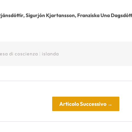
jánsdóttir, Sigurjón Kjartansson, Franziska Una Dagsdótt
esa di coscienza
|
islanda
Articolo Successivo
→