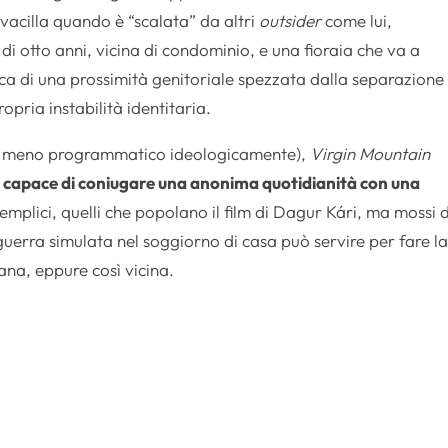
 vacilla quando è “scalata” da altri
outsider
come lui,
i otto anni, vicina di condominio, e una fioraia che va a
erca di una prossimità genitoriale spezzata dalla separazione
ropria instabilità identitaria.
(ma meno programmatico ideologicamente),
Virgin Mountain
o capace di coniugare una anonima quotidianità con una
semplici, quelli che popolano il film di Dagur Kári, ma mossi 
uerra simulata nel soggiorno di casa può servire per fare l
ana, eppure così vicina.