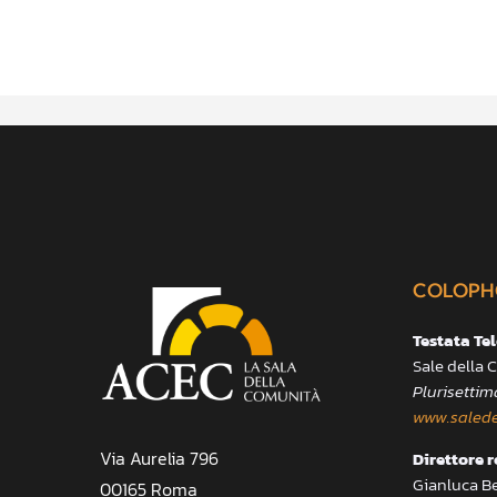
COLOPH
Testata Te
Sale della
Plurisettim
www.salede
Via Aurelia 796
Direttore 
Gianluca B
00165 Roma