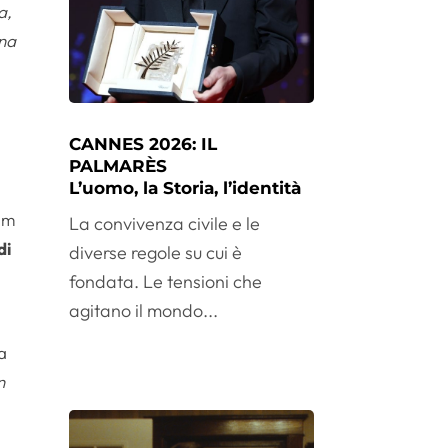
a,
una
CANNES 2026: IL
PALMARÈS
L’uomo, la Storia, l’identità
ilm
La convivenza civile e le
di
diverse regole su cui è
fondata. Le tensioni che
agitano il mondo...
a
n