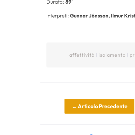
Durata:
89′
Interpreti:
Gunnar Jónsson, Ilmur Krist
affettività
|
isolamento
|
pr
←
Articolo Precedente