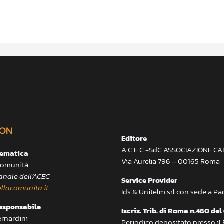
ON
Editore
A.C.E.C.-SdC ASSOCIAZIONE C
lematica
Via Aurelia 796 – 00165 Roma
 Comunità
anale dell’ACEC
Service Provider
llacomunita.it
Ids & Unitelm srl con sede a P
responsabile
Iscriz. Trib. di Roma n.460 del
ernardini
Periodico depositato presso il