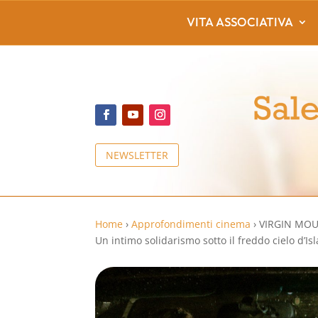
VITA ASSOCIATIVA
NEWSLETTER
Home
›
Approfondimenti cinema
›
VIRGIN MOU
Un intimo solidarismo sotto il freddo cielo d’Is