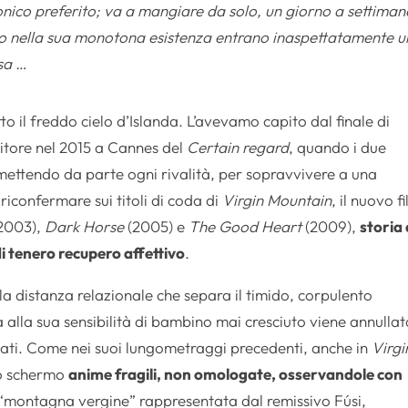
onico preferito; va a mangiare da solo, un giorno a settiman
ndo nella sua monotona esistenza entrano inaspettatamente 
sa …
o il freddo cielo d’Islanda. L’avevamo capito dal finale di
citore nel 2015 a Cannes del
Certain regard
, quando i due
o, mettendo da parte ogni rivalità, per sopravvivere a una
iconfermare sui titoli di coda di
Virgin Mountain
, il nuovo f
2003),
Dark Horse
(2005) e
The Good Heart
(2009),
storia 
i tenero recupero affettivo
.
, la distanza relazionale che separa il timido, corpulento
alla sua sensibilità di bambino mai cresciuto viene annullat
ssati. Come nei suoi lungometraggi precedenti, anche in
Virgi
llo schermo
anime fragili, non omologate, osservandole con
 “montagna vergine” rappresentata dal remissivo Fúsi,