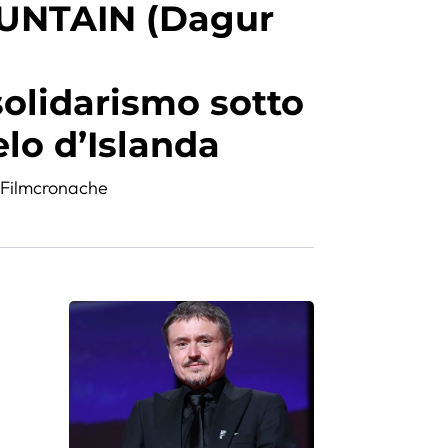
UNTAIN (Dagur
solidarismo sotto
elo d’Islanda
,
Filmcronache